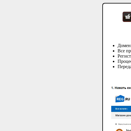
Домен
Все пр
Регис
Процес
Переда